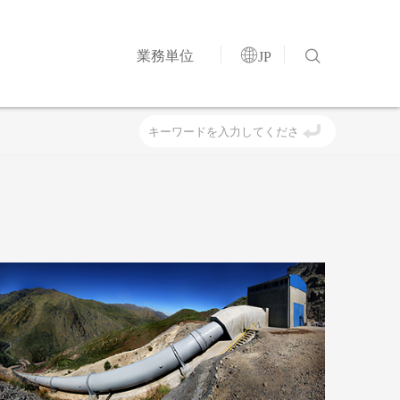


業務単位
JP