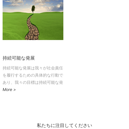
奉献真诚主动的热情
携手同心把蓝图共建
百年金发
未来就在我们面前
把握今天
相信明天就不遥远
持続可能な発展
百年金发
世界就在我们面前
持続可能な発展は我々が社会責任
を履行するための具体的な行動で
迎接挑战
あり、我々の目標は持続可能な発
相信明天会登上高山之巅
展を日常的な考えや行動の中に融
More >
合し、企業と社会の調和の取れた
発展を実現することであります。
私たちに注目してください