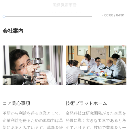
历经风霜雨雪
迎来硕果累累的今天
-
00:00
/
04:01
脚步始终不渝
会社案内
追求卓越责任在肩
百年金发
未来就在我们面前
把握今天
相信明天就不遥远
百年金发
世界就在我们面前
迎接挑战
相信明天会登上高山之巅
コア関心事項
技術プラットホーム
种 下一个心愿
革新から利益を得る企業として、
金発科技は研究開発がまた企業を
用那汗水浇灌
企業利益を得るための原動力は革
発展に導く大きな要素であると考
每一个成长的印迹
新にあるとみています。革新を続
えております。技術で業界をリー