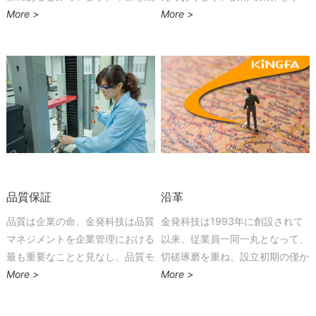
都见证了苦艰
けてきた結果業界をリードするパ
More >
ドすることを追求し、絶え間なく
More >
イオニア企業として成長してまい
新しいモデルを模索し成長してい
历经风霜雨雪
りました。
く中で「産学一体となって市場を
迎来硕果累累的今天
変えていく」という革新的な方法
脚步始终不渝
を見つけました。
追求卓越责任在肩
百年金发
未来就在我们面前
把握今天
相信明天就不遥远
品質保証
沿革
百年金发
品質は企業の命、金発科技は品質
金発科技は1993年に創設されて
世界就在我们面前
マネジメントを企業管理における
以来、従業員一同一丸となって、
迎接挑战
最も重要なことと見なし、品質モ
切磋琢磨を重ね、設立初期の僅か
相信明天会登上高山之巅
ニタリングシステム、製品の環境
More >
2万元の資本金をベースに年間売
More >
自主创新是我们的理念
保護システム、金発品質マネジメ
上200億元の規模まで成長するこ
ントシステムを構築しました。
とができました。
锲而不舍才遥遥领先