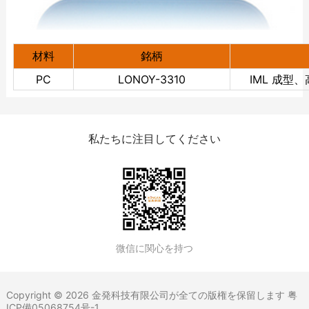
材料
銘柄
PC
LONOY-3310
IML 成
私たちに注目してください
微信に関心を持つ
Copyright © 2026 金発科技有限公司が全ての版権を保留します
粤
ICP備05068754号-1