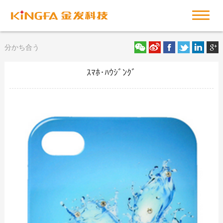
分かち合う
ｽﾏﾎ･ﾊｳｼﾞﾝｸﾞ